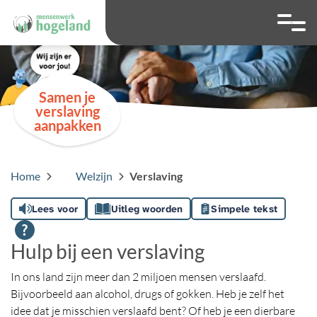
overslaan
Ga naar 
Hoog contrast wis
Lettergrootte
Lettergroot
Samen je
verslaving
aanpakken
Home
Welzijn
Verslaving
Lees voor
Uitleg woorden
Simpele tekst
Hulp bij een verslaving
In ons land zijn meer dan 2 miljoen mensen verslaafd.
Bijvoorbeeld aan alcohol, drugs of gokken. Heb je zelf het
idee dat je misschien verslaafd bent? Of heb je een dierbare