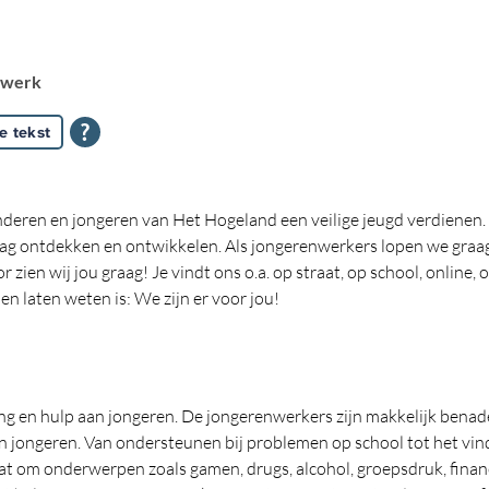
nwerk
e tekst
eren en jongeren van Het Hogeland een veilige jeugd verdienen. D
 mag ontdekken en ontwikkelen. Als jongerenwerkers lopen we gra
r zien wij jou graag! Je vindt ons o.a. op straat, op school, onlin
len laten weten is: We zijn er voor jou!
 en hulp aan jongeren. De jongerenwerkers zijn makkelijk benad
 jongeren. Van ondersteunen bij problemen op school tot het vin
aat om onderwerpen zoals gamen, drugs, alcohol, groepsdruk, finan