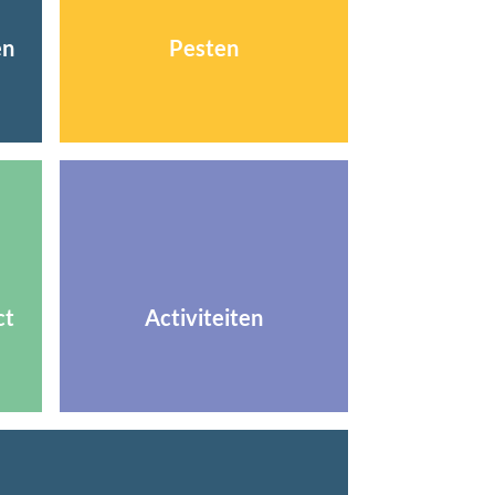
en
Pesten
ct
Activiteiten