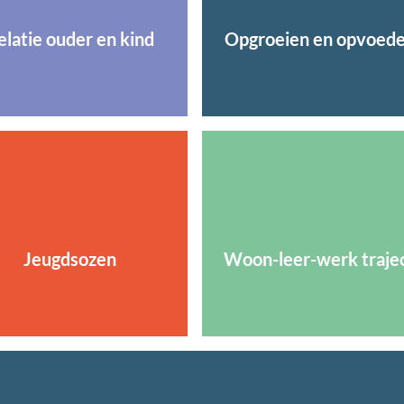
elatie ouder en kind
Opgroeien en opvoed
Jeugdsozen
Woon-leer-werk traje