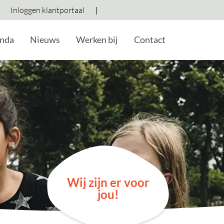
Inloggen klantportaal
Hoog contrast wisselen
Lettergrootte vergroten
Lettergrootte verkleine
nda
Nieuws
Werken bij
Contact
Wij zijn er voor
jou!