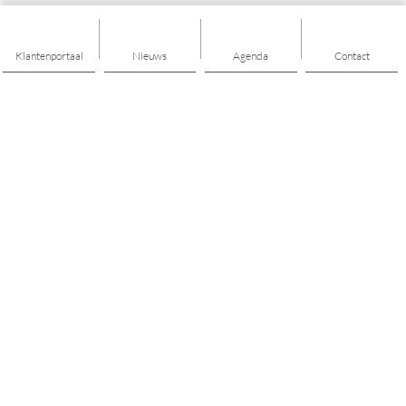
Klantenportaal
Nieuws
Agenda
Contact
Thema's
Geld
Welzijn
Kinderen en jongeren
Volwassenen
Aardbevingscoaches
Ontmoeten
Buurt en dorp
Mantelzorg