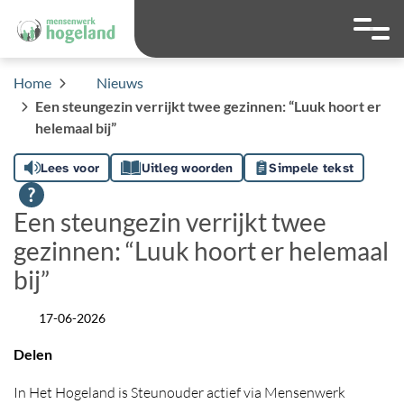
overslaan
Ga naar 
Hoog contrast wis
Lettergrootte
Lettergroot
Home
Nieuws
Een steungezin verrijkt twee gezinnen: “Luuk hoort er
helemaal bij”
Lees voor
Uitleg woorden
Simpele tekst
Een steungezin verrijkt twee
gezinnen: “Luuk hoort er helemaal
bij”
17-06-2026
Datum
Delen
In Het Hogeland is Steunouder actief via Mensenwerk