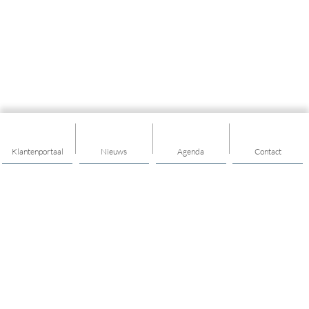
Klantenportaal
Nieuws
Agenda
Contact
Thema's
Geld
Welzijn
Kinderen en jongeren
Volwassenen