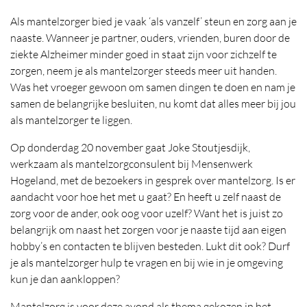
Als mantelzorger bied je vaak ‘als vanzelf’ steun en zorg aan je
naaste. Wanneer je partner, ouders, vrienden, buren door de
ziekte Alzheimer minder goed in staat zijn voor zichzelf te
zorgen, neem je als mantelzorger steeds meer uit handen.
Was het vroeger gewoon om samen dingen te doen en nam je
samen de belangrijke besluiten, nu komt dat alles meer bij jou
als mantelzorger te liggen.
Op donderdag 20 november gaat Joke Stoutjesdijk,
werkzaam als mantelzorgconsulent bij Mensenwerk
Hogeland, met de bezoekers in gesprek over mantelzorg. Is er
aandacht voor hoe het met u gaat? En heeft u zelf naast de
zorg voor de ander, ook oog voor uzelf? Want het is juist zo
belangrijk om naast het zorgen voor je naaste tijd aan eigen
hobby’s en contacten te blijven besteden. Lukt dit ook? Durf
je als mantelzorger hulp te vragen en bij wie in je omgeving
kun je dan aankloppen?
Mantelzorg is voor deze avond als thema gekozen in het