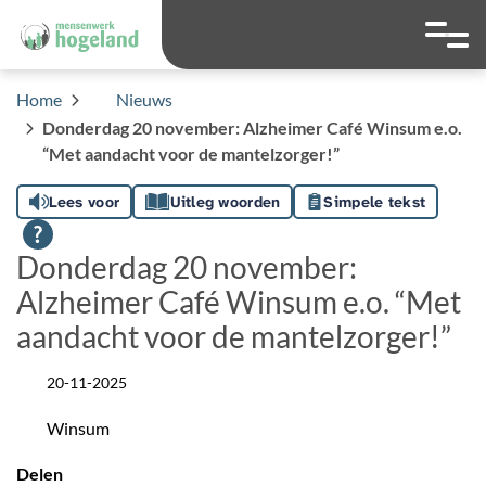
overslaan
Ga naar 
Hoog contrast wis
Lettergrootte
Lettergroot
Home
Nieuws
Donderdag 20 november: Alzheimer Café Winsum e.o.
“Met aandacht voor de mantelzorger!”
Lees voor
Uitleg woorden
Simpele tekst
Donderdag 20 november:
Alzheimer Café Winsum e.o. “Met
aandacht voor de mantelzorger!”
20-11-2025
Datum
Winsum
Locatie
Delen