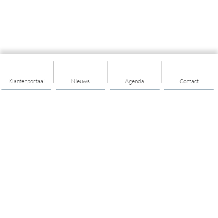
Klantenportaal
Nieuws
Agenda
Contact
Thema's
Geld
Welzijn
Kinderen en jongeren
Volwassenen
Aardbevingscoaches