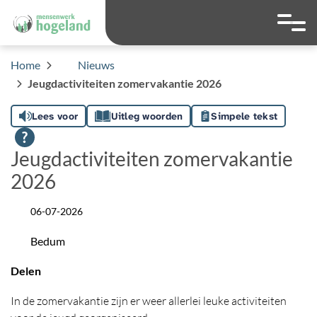
overslaan
Ga naar 
Hoog contrast wis
Lettergrootte
Lettergroot
Home
Nieuws
Jeugdactiviteiten zomervakantie 2026
Lees voor
Uitleg woorden
Simpele tekst
Jeugdactiviteiten zomervakantie
2026
06-07-2026
Datum
Bedum
Locatie
Delen
In de zomervakantie zijn er weer allerlei leuke activiteiten