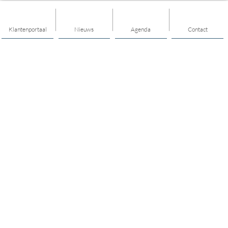
Klantenportaal
Nieuws
Agenda
Contact
Thema's
Geld
Welzijn
Kinderen en jongeren
Volwassenen
Aardbevingscoaches
Ontmoeten
Buurt en dorp
Mantelzorg