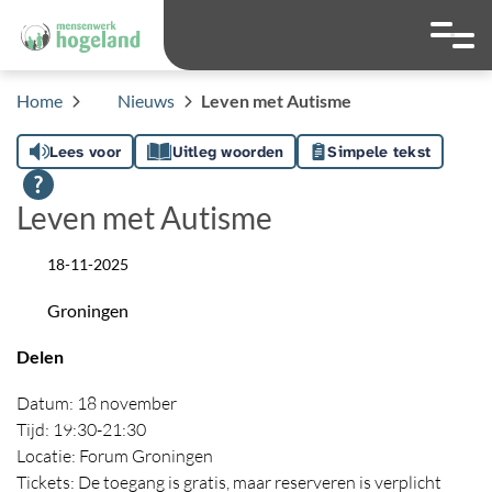
overslaan
Ga naar 
Hoog contrast wis
Lettergrootte
Lettergroot
Home
Nieuws
Leven met Autisme
Lees voor
Uitleg woorden
Simpele tekst
Leven met Autisme
18-11-2025
Datum
Groningen
Locatie
Delen
Datum: 18 november
Tijd: 19:30-21:30
Locatie: Forum Groningen
Tickets: De toegang is gratis, maar reserveren is verplicht