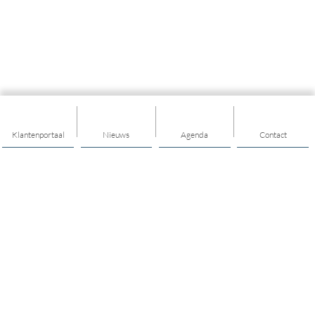
Klantenportaal
Nieuws
Agenda
Contact
Thema's
Geld
Welzijn
Kinderen en jongeren
Volwassenen