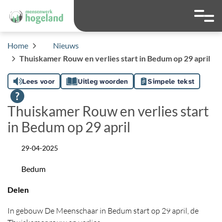
overslaan
Ga naar 
Hoog contrast wis
Lettergrootte
Lettergroot
Home
Nieuws
Thuiskamer Rouw en verlies start in Bedum op 29 april
Lees voor
Uitleg woorden
Simpele tekst
Thuiskamer Rouw en verlies start
in Bedum op 29 april
29-04-2025
Datum
Bedum
Locatie
Delen
In gebouw De Meenschaar in Bedum start op 29 april, de