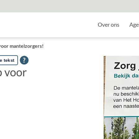
Home
Over ons
Age
 voor mantelzorgers!
e tekst
p voor