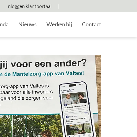
Inloggen klantportaal
Hoog contrast wisselen
Lettergrootte vergroten
Lettergrootte verkleine
nda
Nieuws
Werken bij
Contact