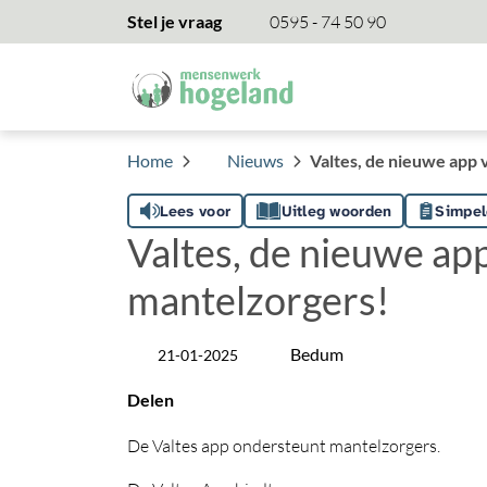
overslaan
Stel je vraag
0595 - 74 50 90
Home
Nieuws
Valtes, de nieuwe app
Lees voor
Uitleg woorden
Simpel
Valtes, de nieuwe ap
mantelzorgers!
Bedum
21-01-2025
Datum
Locatie
Delen
De Valtes app ondersteunt mantelzorgers.