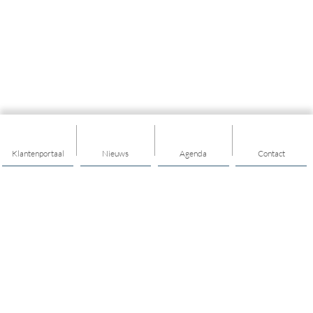
Klantenportaal
Nieuws
Agenda
Contact
Thema's
Geld
Welzijn
Kinderen en jongeren
Volwassenen