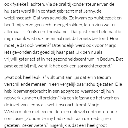
ook fysieke klachten. Via de praktijkondersteuner van de
huisarts werd ik in contact gebracht met Jenny, de
welzijnscoach. Dat was geweldig. Ze kwam op huisbezoek en
heeft mij vervolgens echt meegetrokken, laten zien wat er
allemaal is. Zoals een Thuiskamer. Dat paste niet helemaal bij
mij, maar ik wist ook helemaal niet dat zoiets bestond. Hoe
moet je dat ook weten?” Uiteindelijk werd ook voor Marjo
iets gevonden dat goed bij haar past. ,,Ik ben nu als
vrijwilligster actief in het gezondheidscentrum in Bedum. Dat
past goed bij mij, want ik heb ook een zorgachtergrond.”
,,Wat ook heel leuk is”, vult Smit aan, ,,is dat er in Bedum
verschillende mensen in een vergelijkbaar schuitje zaten. Die
heb ik samengebracht in een appgroep, waardoor zij hun
netwerk kunnen uitbreiden.” Na een lofzang op het werk en
de inzet van Jenny als welzijnscoach, komt Marjo
Westermolen met een heldere en ook wel confronterende
conclusie. ,,Zonder Jenny had ik echt aan de medicijnen
gezeten. Zeker weten.” ,,Eigenlijk is dat een heel groot