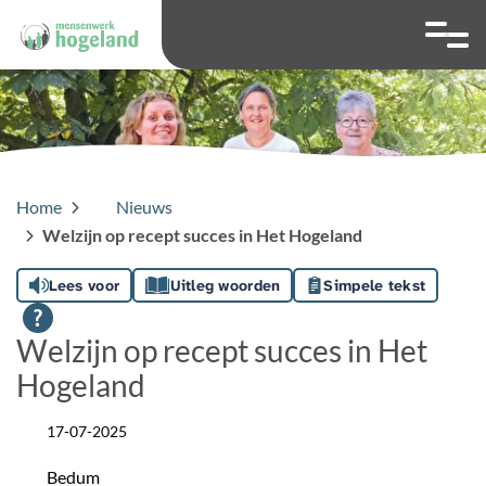
overslaan
Ga naar 
Hoog contrast wis
Lettergrootte
Lettergroot
Home
Nieuws
Welzijn op recept succes in Het Hogeland
Lees voor
Uitleg woorden
Simpele tekst
Welzijn op recept succes in Het
Hogeland
17-07-2025
Datum
Bedum