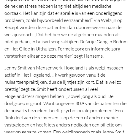
de nek en stress hebben lang niet altijd een medische
oorzaak. Het kan zijn dat er sprake is van een onderliggend
probleem, zoals bijvoorbeeld eenzaamheid.” Via Welzijn op
Recept worden deze patiënten dan doorverwezen naar de
welzijnscoach. ,,Dat hebben we de afgelopen maanden als
pilot gedaan, in huisartsenpraktijken De Vrije Gang in Bedum
en Het Gilde in Uithuizen. Formele zorg en informele zorg
versterken elkaar op deze manier”, zegt Hansems.
Jenny Smit van Mensenwerk Hogeland is als welzijnscoach
actief in Het Hogeland. ,,Ik werk gewoon vanuit de
huisartsenpraktijken, dus de lijntjes zijn kort. Dat is wel zo
prettig”, zegt ze. Smit heeft ondertussen al veel
Hogelandsters mogen helpen. ,,Zowel jong als oud. De
doelgroep is groot. Want ongeveer 30% van de patiënten die
de huisarts bezoeken, heeft psychosociale problemen.” Een
flink deel van deze mensen is op de een of andere manier
vastgelopen en heeft iets anders nodig dan een pilletje om
weer op gang te komen. Een welzijnscoach zoals Jenny Smit