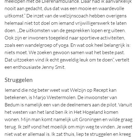
meelopen met de Dierenambulance. Daar had ik aanvankelijk
nooit aan gedacht, dus dat was een mooie en waardevolle
uitkomst.” De inzet van de welzijnscoach hebben overigens
helemaal niet tot doel om iemand vrijwilligerswerk te laten
doen. ,,De uitkomsten van de gesprekken lopen erg uiteen.
Ook zijn er inwoners toegeleid naar sportieve activiteiten,
zoals een wandelgroep of yoga. En wat ook heel belangrijk is:
niets moet. We zoeken gewoon samen wat het beste past.
Dat uitzoeken vind ik echt geweldig leuk om te doen”, vertelt
een enthousiaste Jenny Smit.
Struggelen
Iemand die nóg beter weet wat Welzijn op Recept kan
betekenen, is Marjo Westermolen. De inwoonster van
Bedum is namelijk een van de deelnemers aan de pilot. Vanuit
het westen van het land ben ik in Het Hogeland komen
wonen. Mijn man komt namelijk uit Groningen en wilde graag
terug. Ik zelf vond het moeilijk om mijn weg te vinden. Je weet
niet wat er allemaal is. Ik zat thuis, liep te struggelen en kreeg