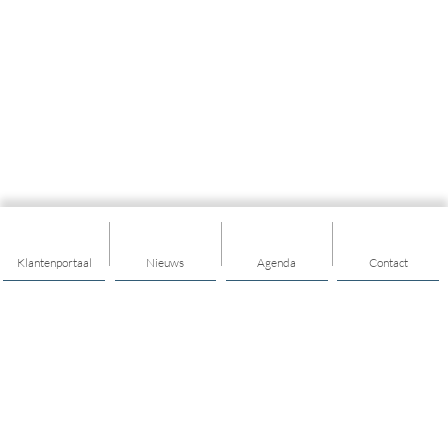
Klantenportaal
Nieuws
Agenda
Contact
Thema's
Geld
Welzijn