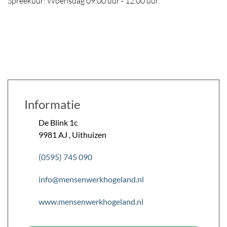
Spreekuur: Woensdag 09.00 uur - 12.00 uur.
Informatie
De Blink
1
c
9981 AJ
,
Uithuizen
(0595) 745 090
info@mensenwerkhogeland.nl
www.mensenwerkhogeland.nl