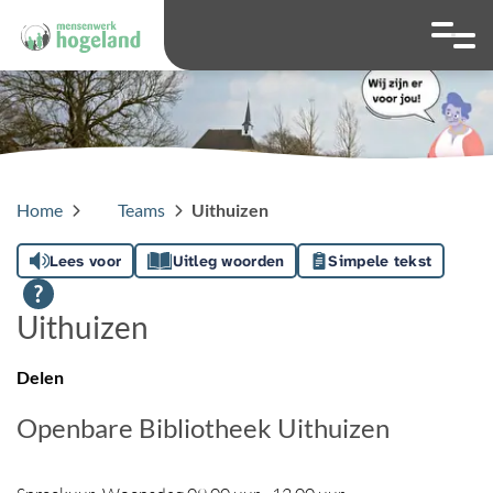
overslaan
Ga naar 
Hoog contrast wis
Lettergrootte
Lettergroot
Home
Teams
Uithuizen
Lees voor
Uitleg woorden
Simpele tekst
Uithuizen
Delen
Openbare Bibliotheek Uithuizen