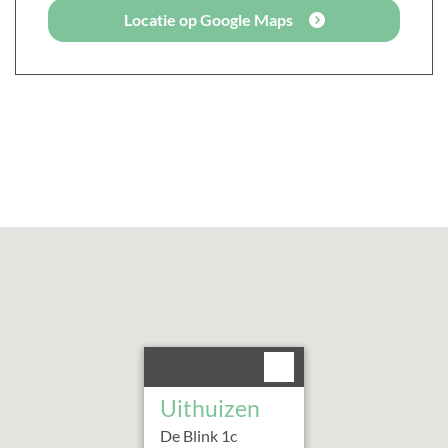
Locatie op Google Maps
Uithuizen
De Blink
1
c