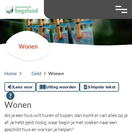
overslaan
Ga naar 
Hoog contrast wis
Lettergrootte
Lettergroot
Wonen
Home
Geld
Wonen
Lees voor
Uitleg woorden
Simpele tekst
Wonen
Als je een huis wilt huren of kopen, dan komt er van alles op je
af. Je hebt geld nodig, waar begin je met zoeken naar een
geschikt huis en wie kan je helpen?