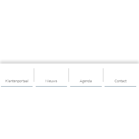
Klantenportaal
Nieuws
Agenda
Contact
Thema's
Geld
Welzijn