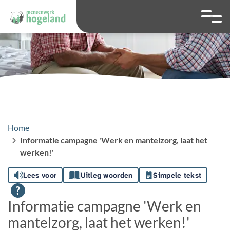
overslaan
Ga naar 
Hoog contrast wis
Lettergrootte
Lettergroot
Home
Informatie campagne 'Werk en mantelzorg, laat het
werken!'
Lees voor
Uitleg woorden
Simpele tekst
Informatie campagne 'Werk en
mantelzorg, laat het werken!'