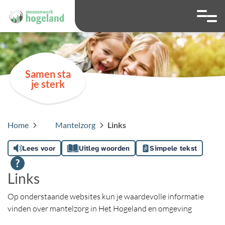
overslaan
Ga naar 
Hoog contrast wis
Lettergrootte
Lettergroot
Samen sta
je sterk
Home
Mantelzorg
Links
Lees voor
Uitleg woorden
Simpele tekst
Links
Op onderstaande websites kun je waardevolle informatie
vinden over mantelzorg in Het Hogeland en omgeving