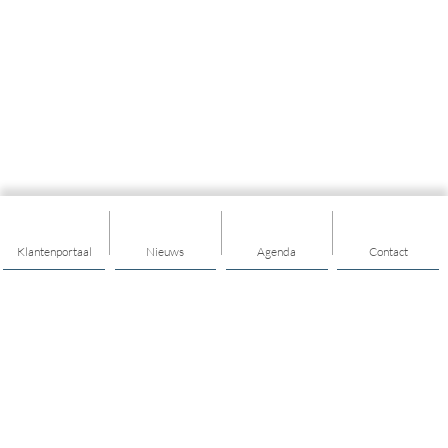
Klantenportaal
Nieuws
Agenda
Contact
Thema's
Geld
Welzijn
Kinderen en jongeren