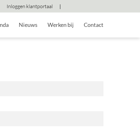
Inloggen klantportaal
Hoog contrast wisselen
Lettergrootte vergroten
Lettergrootte verkleine
nda
Nieuws
Werken bij
Contact