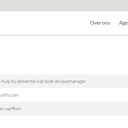
Home
Over ons
Age
 hulp bij dementie wat doet de casemanager
uithuizen
van warffum