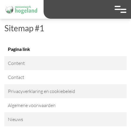
overslaan
Ga naar 
Hoog contrast wis
Lettergrootte
Lettergroot
Sitemap #1
Pagina link
Content
Contact
Privacyverklaring en cookiebeleid
Algemene voorwaarden
Nieuws