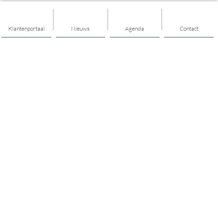
Klantenportaal
Nieuws
Agenda
Contact
Thema's
Geld
Welzijn
Kinderen en jongeren
Volwassenen
Aardbevingscoaches
Ontmoeten
Buurt en dorp
Mantelzorg